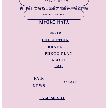
青山店
仙台店
名古屋店
大阪店
神戸店
福岡店
MORE SHOP
SHOP
COLLECTION
青山店
仙台店
BRAND
NEW LINEUP
名古屋店
WEDDING DRESS
PHOTO PLAN
KIYOKO HATA WEDDINGS
大阪店
COLOR DRESS
ABOUT
KIYOKO HATA
神戸店
KIMONO
KIYOKO HATA Barcelona
FAQ
福岡店
KIYOKO HATA 和装
Instagram
Facebook
Tiktok
Youtube
全国Shop一覧
FAIR
NEWS
ENGLISH SITE