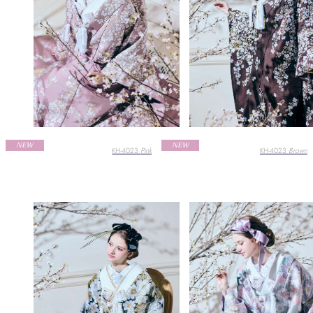
NEW
NEW
KH-4023
Pink
KH-4023
Brown