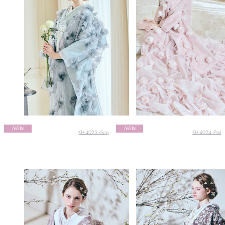
NEW
NEW
KH-4025
Gray
KH-4024
Pink