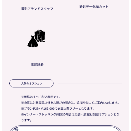
撮影データ80カット
撮影アテンドスタッフ
事前試着
人気のオプション
・ドレス ¥165,000〜
価格はすべて税込表示です。
衣裳2着目
・タキシード ¥33,000〜
衣裳は対象商品以外をお選びの場合は、追加料金にてご案内いたします。
追加料金
※衣裳は対象商品以外をお選びの場合は、追
プラン代金+￥165,000で衣裳上限フリーとなります。
加料金にてご案内いたします。
インナー・ストッキング(和装の場合は足袋・肌着)は別途オプションとな
ります。
土日祝追
¥55,000
撮
加料金