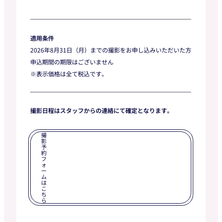
適用条件
2026年8月31日（月）までの撮影をお申し込みいただいた方
申込期間の期限はございません
※表示価格は全て税込です。
撮影日程はスタッフからの連絡にて確定となります。
撮
影
予
約
フ
ォ
ー
ム
は
こ
ち
ら