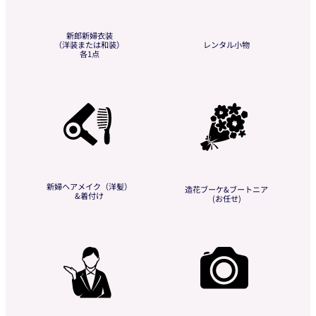
新郎新婦衣装
（洋装または和装）
レンタル小物
各1点
新婦ヘアメイク（洋髪）
造花ブーケ&ブートニア
&着付け
(お任せ)