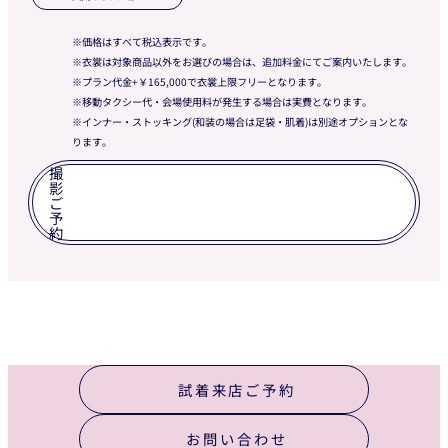
ロケ地1箇
¥66,000 (衣裳チェンジなし)
価格はすべて税込表示です。
所追加撮影
衣裳は対象商品以外をお選びの場合は、追加料金にてご案内いたします。
プラン代金+￥165,000で衣裳上限フリーとなります。
・ドレス ¥165,000〜
移動タクシー代・会場使用料が発生する場合は実費となります。
衣裳2着目
・タキシード ¥33,000〜
インナー・ストッキング(和装の場合は足袋・肌着)は別途オプションとな
追加料金
※衣裳は対象商品以外をお選びの場合は、追
ります。
加料金にてご案内いたします。
撮
影
土日祝追加
ご
¥55,000
料金
予
約
ナイト撮影
¥22,000
追加料金
試着来店ご予約
お問い合わせ