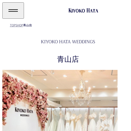
TOP
SHOP
青山店
KIYOKO HATA WEDDINGS
青山店