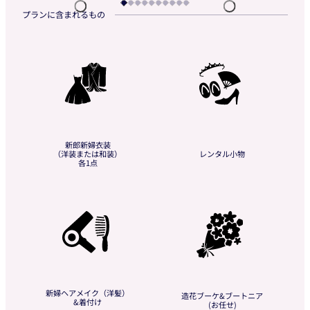
新郎新婦衣装
（洋装または和装）
レンタル小物
各1点
新婦ヘアメイク（洋髪）
造花ブーケ&ブートニア
&着付け
(お任せ)