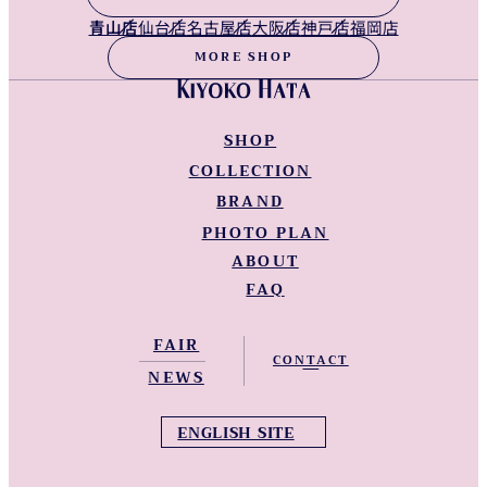
青山店
仙台店
名古屋店
大阪店
神戸店
福岡店
MORE SHOP
SHOP
COLLECTION
青山店
仙台店
BRAND
NEW LINEUP
名古屋店
WEDDING DRESS
PHOTO PLAN
KIYOKO HATA WEDDINGS
大阪店
COLOR DRESS
ABOUT
KIYOKO HATA
神戸店
KIMONO
KIYOKO HATA Barcelona
FAQ
福岡店
KIYOKO HATA 和装
Instagram
Facebook
Tiktok
Youtube
全国Shop一覧
FAIR
NEWS
ENGLISH SITE