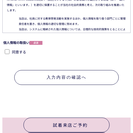
情報」といいます。）を適切に保護することが当社の社会的責務と考え、次の取り組みを推進いた
します。
当店は、社員に対する教育啓発活動を実施するほか、個人情報を取り扱う部門ごとに管理
責任者を置き、個人情報の適切な管理に努めます。
当店は、システムに格納された個人情報については、合理的な技術的施策をとることによ
り、個人情報への不正な侵入、個人情報の紛失、改ざん、漏えいなどの危険防止に努めま
す。
個人情報の取扱い
必須
当店は、お客様からご提供いただいた個人情報を、ブライダルに関する製・商品またはサ
ービスのご提供やご紹介、お客様に役立つと思われるご案内をさせていただくため、より
同意する
良い製・商品およびサービスを開発するため、その他の正当な目的のためのみに使用いた
します。
当店は、お客様からご提供いただいた個人情報を、正当な理由のあるときを除き、グルー
プ会社、業務の委託先および提携先、ならびに当社またはグループ会社の関連業務の承継
入力内容の確認へ
先以外の第三者には提供いたしません。
当店は、お客様に個人情報の提供をお願いする場合は、その収集目的、当社がお客様の個
人情報を提供する第三者の範囲、お客様に対する当社対応窓口などを原則としてお知らせ
いたします。
当店は、お客様からご提供いただいた個人情報を第三者に提供する場合は、特段の事情の
ない限り、契約による義務付けの方法により、その第三者からの漏えい・再提供の防止な
どを図ります。
当店は、お客様が提供された個人情報の確認、訂正などを希望される場合は、合理的な範
囲で対応いたします。当社対応窓口までお申し出下さい。当店は、お客様の個人情報の保
試着来店ご予約
護に関係する日本の法令その他の規範を遵守するとともに、本ポリシーを含むコンプライ
アンスプログラムの内容を継続的に見直し、その改善に努めます。