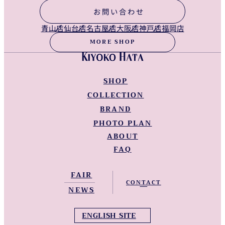
お問い合わせ
青山店
仙台店
名古屋店
大阪店
神戸店
福岡店
MORE SHOP
SHOP
COLLECTION
青山店
仙台店
BRAND
NEW LINEUP
名古屋店
WEDDING DRESS
PHOTO PLAN
KIYOKO HATA WEDDINGS
大阪店
COLOR DRESS
ABOUT
KIYOKO HATA
神戸店
KIMONO
KIYOKO HATA Barcelona
FAQ
福岡店
KIYOKO HATA 和装
Instagram
Facebook
Tiktok
Youtube
全国Shop一覧
FAIR
NEWS
ENGLISH SITE