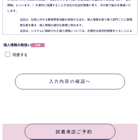
情報」といいます。）を適切に保護することが当社の社会的責務と考え、次の取り組みを推進いた
します。
当店は、社員に対する教育啓発活動を実施するほか、個人情報を取り扱う部門ごとに管理
責任者を置き、個人情報の適切な管理に努めます。
当店は、システムに格納された個人情報については、合理的な技術的施策をとることによ
り、個人情報への不正な侵入、個人情報の紛失、改ざん、漏えいなどの危険防止に努めま
す。
個人情報の取扱い
必須
当店は、お客様からご提供いただいた個人情報を、ブライダルに関する製・商品またはサ
ービスのご提供やご紹介、お客様に役立つと思われるご案内をさせていただくため、より
同意する
良い製・商品およびサービスを開発するため、その他の正当な目的のためのみに使用いた
します。
当店は、お客様からご提供いただいた個人情報を、正当な理由のあるときを除き、グルー
プ会社、業務の委託先および提携先、ならびに当社またはグループ会社の関連業務の承継
入力内容の確認へ
先以外の第三者には提供いたしません。
当店は、お客様に個人情報の提供をお願いする場合は、その収集目的、当社がお客様の個
人情報を提供する第三者の範囲、お客様に対する当社対応窓口などを原則としてお知らせ
いたします。
当店は、お客様からご提供いただいた個人情報を第三者に提供する場合は、特段の事情の
ない限り、契約による義務付けの方法により、その第三者からの漏えい・再提供の防止な
どを図ります。
当店は、お客様が提供された個人情報の確認、訂正などを希望される場合は、合理的な範
囲で対応いたします。当社対応窓口までお申し出下さい。当店は、お客様の個人情報の保
試着来店ご予約
護に関係する日本の法令その他の規範を遵守するとともに、本ポリシーを含むコンプライ
アンスプログラムの内容を継続的に見直し、その改善に努めます。