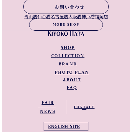
お問い合わせ
青山店
仙台店
名古屋店
大阪店
神戸店
福岡店
MORE SHOP
SHOP
COLLECTION
青山店
仙台店
BRAND
NEW LINEUP
名古屋店
WEDDING DRESS
PHOTO PLAN
KIYOKO HATA WEDDINGS
大阪店
COLOR DRESS
ABOUT
KIYOKO HATA
神戸店
KIMONO
KIYOKO HATA Barcelona
FAQ
福岡店
KIYOKO HATA 和装
Instagram
Facebook
Tiktok
Youtube
全国Shop一覧
FAIR
NEWS
ENGLISH SITE