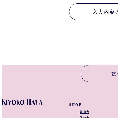
当店は、お客様が提供された個人情報の確認、訂正などを希望される場合は、合理的
の保護に関係する日本の法令その他の規範を遵守するとともに、本ポリシーを含むコ
入力内容
試
Instagram
Facebook
Tiktok
Youtube
SHOP
青山店
仙台店