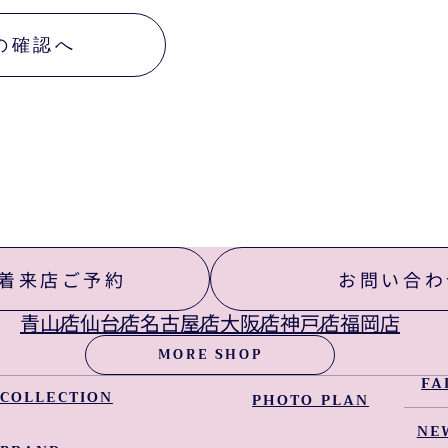
な範囲で対応いたします。当社対応窓口までお申し出下さい。当店は、お客様の個人情報
ンプライアンスプログラムの内容を継続的に見直し、その改善に努めます。
の確認へ
着来店ご予約
お問い合わ
青山店
仙台店
名古屋店
大阪店
神戸店
福岡店
MORE SHOP
FA
COLLECTION
PHOTO PLAN
NEW LINEUP
NE
WEDDING DRESS