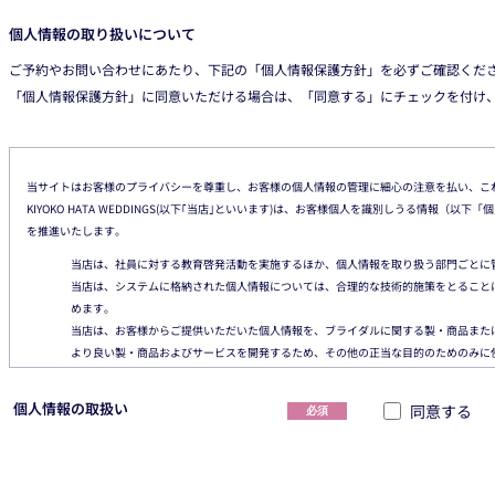
個人情報の取り扱いについて
ご予約やお問い合わせにあたり、下記の「個人情報保護方針」を必ずご確認くだ
「個人情報保護方針」に同意いただける場合は、「同意する」にチェックを付け
当サイトはお客様のプライバシーを尊重し、お客様の個人情報の管理に細心の注意を払い、こ
KIYOKO HATA WEDDINGS(以下｢当店｣といいます)は、お客様個人を識別しうる情
を推進いたします。
当店は、社員に対する教育啓発活動を実施するほか、個人情報を取り扱う部門ごとに
当店は、システムに格納された個人情報については、合理的な技術的施策をとること
めます。
当店は、お客様からご提供いただいた個人情報を、ブライダルに関する製・商品また
より良い製・商品およびサービスを開発するため、その他の正当な目的のためのみに
当店は、お客様からご提供いただいた個人情報を、正当な理由のあるときを除き、グ
承継先以外の第三者には提供いたしません。
個人情報の取扱い
同意する
必須
当店は、お客様に個人情報の提供をお願いする場合は、その収集目的、当社がお客様
らせいたします。
当店は、お客様からご提供いただいた個人情報を第三者に提供する場合は、特段の事
止などを図ります。