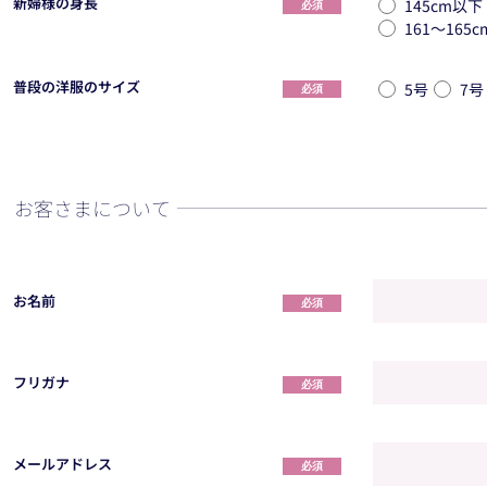
新婦様の身長
145cm以下
必須
161〜165c
普段の洋服のサイズ
5号
7号
必須
お客さまについて
お名前
必須
フリガナ
必須
メールアドレス
必須