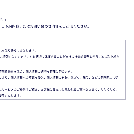
さい。
、ご予約内容またはお問い合わせ内容をご送信ください。
れを取り扱うものとします。
報（以下「個人情報」といいます。）を適切に保護することが当社の社会的責務と考え、次の取り組み
管理責任者を置き、個人情報の適切な管理に努めます。
により、個人情報への不正な侵入、個人情報の紛失、改ざん、漏えいなどの危険防止に努
はサービスのご提供やご紹介、お客様に役立つと思われるご案内をさせていただくため、
使用いたします。
ループ会社、業務の委託先および提携先、ならびに当社またはグループ会社の関連業務の
の個人情報を提供する第三者の範囲、お客様に対する当社対応窓口などを原則としてお知
情のない限り、契約による義務付けの方法により、その第三者からの漏えい・再提供の防