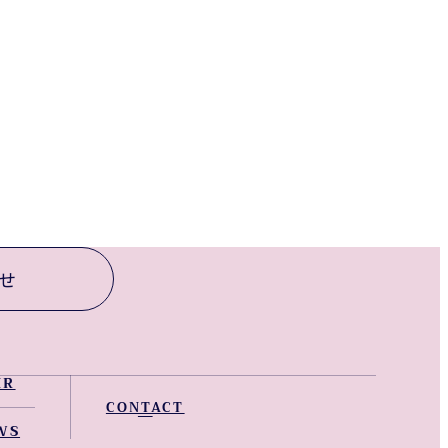
せ
IR
WS