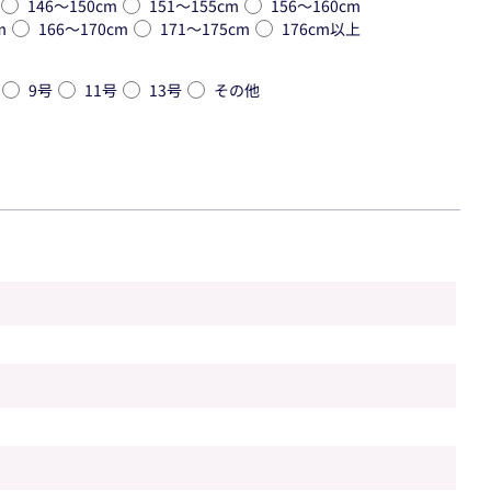
146〜150cm
151〜155cm
156〜160cm
m
166〜170cm
171〜175cm
176cm以上
9号
11号
13号
その他